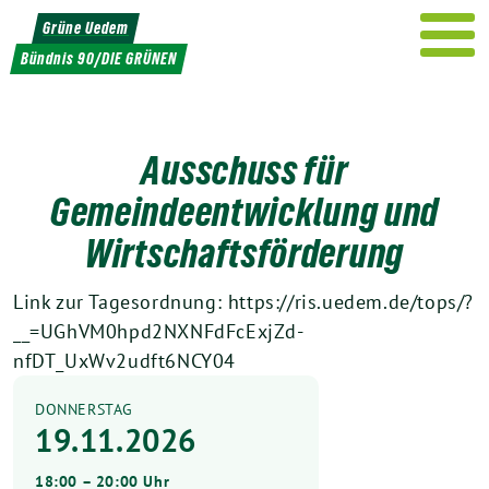
Weiter
Grüne Uedem
zum
Bündnis 90/DIE GRÜNEN
Inhalt
Ausschuss für
Gemeindeentwicklung und
Wirtschaftsförderung
Link zur Tagesordnung: https://ris.uedem.de/tops/?
__=UGhVM0hpd2NXNFdFcExjZd-
nfDT_UxWv2udft6NCY04
DONNERSTAG
19.11.2026
18:00 – 20:00 Uhr