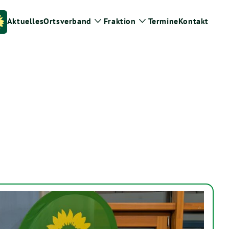
Aktuelles
Ortsverband
Fraktion
Termine
Kontakt
Zeige
Zeige
Untermenü
Untermenü