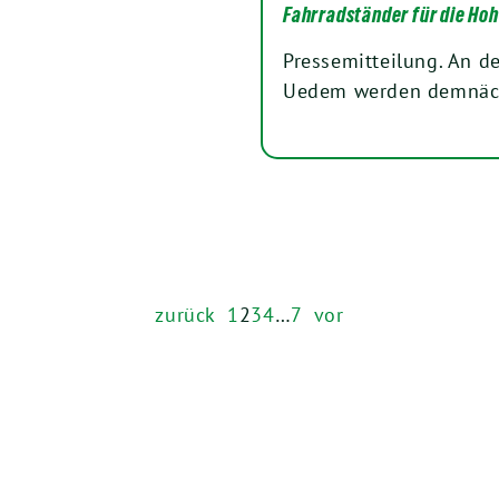
Fahrradständer für die Ho
Pressemitteilung. An d
Uedem werden demnächs
zurück
1
2
3
4
…
7
vor